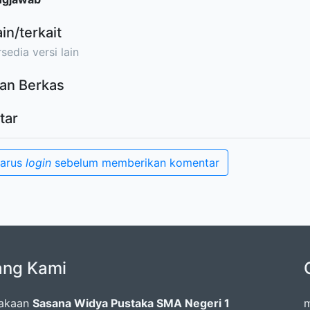
ain/terkait
sedia versi lain
an Berkas
tar
harus
login
sebelum memberikan komentar
ang Kami
takaan
Sasana Widya Pustaka SMA Negeri 1
m