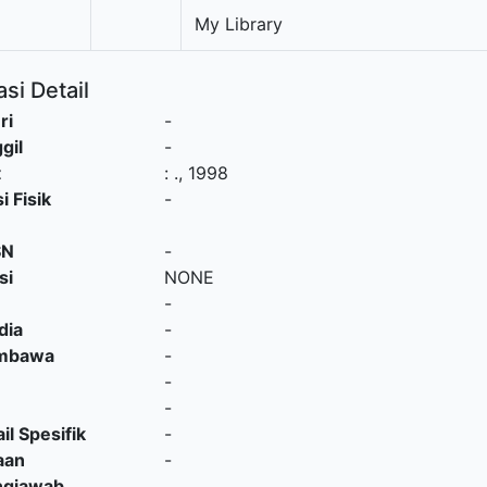
My Library
si Detail
ri
-
gil
-
t
:
.,
1998
i Fisik
-
SN
-
si
NONE
-
dia
-
embawa
-
-
-
il Spesifik
-
aan
-
ngjawab