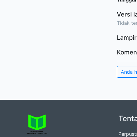
Versi l
Tidak ter
Lampir
Komen
Anda 
Tent
Perpus