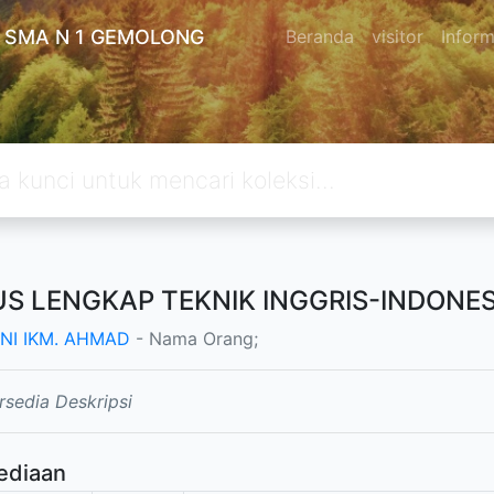
 SMA N 1 GEMOLONG
Beranda
visitor
Inform
S LENGKAP TEKNIK INGGRIS-INDONES
NI IKM. AHMAD
- Nama Orang;
rsedia Deskripsi
ediaan