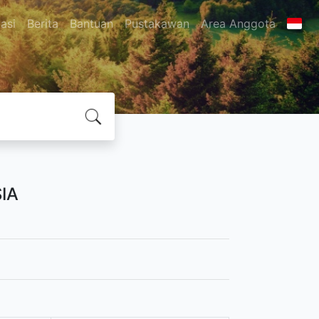
asi
Berita
Bantuan
Pustakawan
Area Anggota
IA