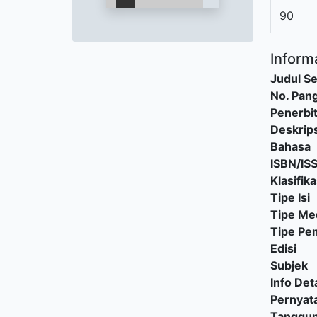
90
Informa
Judul Se
No. Pang
Penerbi
Deskrips
Bahasa
ISBN/IS
Klasifika
Tipe Isi
Tipe Me
Tipe P
Edisi
Subjek
Info Deta
Pernyat
Tanggu