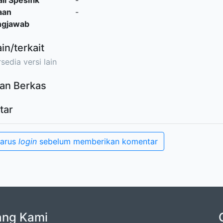
il Spesifik
-
aan
-
ngjawab
ain/terkait
sedia versi lain
an Berkas
tar
harus
login
sebelum memberikan komentar
ang Kami