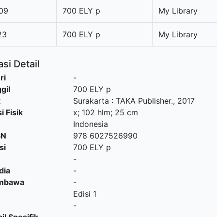
09
700 ELY p
My Library
23
700 ELY p
My Library
si Detail
ri
-
gil
700 ELY p
t
Surakarta
:
TAKA Publisher
.,
2017
i Fisik
x; 102 hlm; 25 cm
Indonesia
SN
978 6027526990
si
700 ELY p
-
dia
-
embawa
-
Edisi 1
-