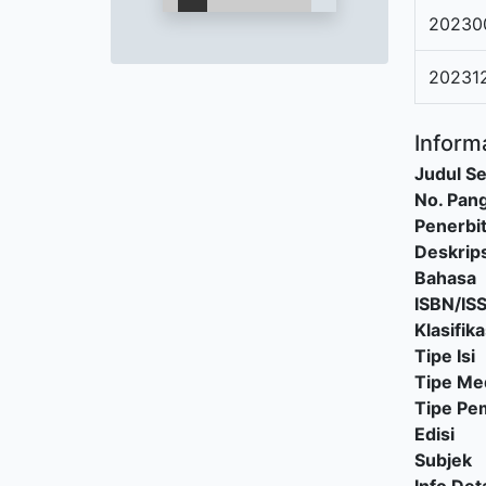
20230
20231
Informa
Judul Se
No. Pang
Penerbi
Deskrips
Bahasa
ISBN/IS
Klasifika
Tipe Isi
Tipe Me
Tipe P
Edisi
Subjek