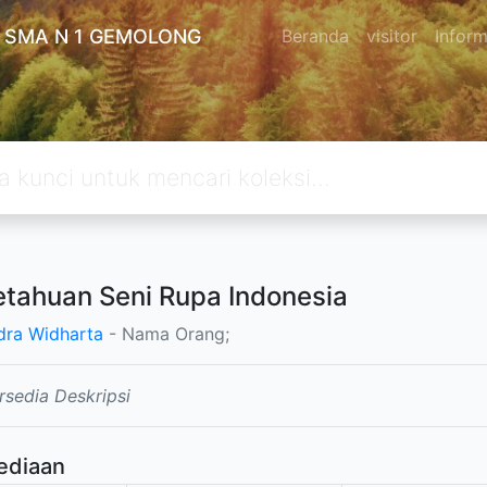
 SMA N 1 GEMOLONG
Beranda
visitor
Inform
tahuan Seni Rupa Indonesia
dra Widharta
- Nama Orang;
rsedia Deskripsi
ediaan