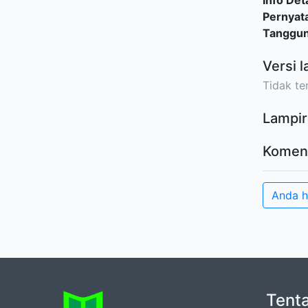
Info Deta
Pernyat
Tanggu
Versi l
Tidak ter
Lampir
Komen
Anda 
Tent