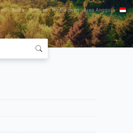
asi
Berita
Bantuan
Pustakawan
Area Anggota