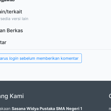
ain/terkait
sedia versi lain
an Berkas
tar
harus
login
sebelum memberikan komentar
ang Kami
takaan
Sasana Widya Pustaka SMA Negeri 1
m