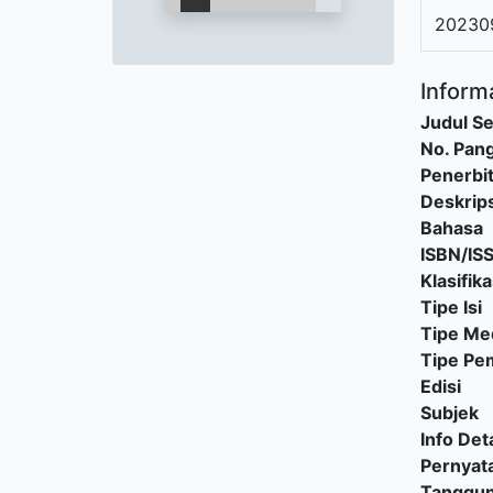
20230
Informa
Judul Se
No. Pang
Penerbi
Deskrips
Bahasa
ISBN/IS
Klasifika
Tipe Isi
Tipe Me
Tipe P
Edisi
Subjek
Info Deta
Pernyat
Tanggu