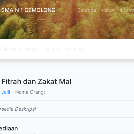
 SMA N 1 GEMOLONG
Beranda
visitor
Inform
 Fitrah dan Zakat Mal
Jalil
- Nama Orang;
rsedia Deskripsi
ediaan