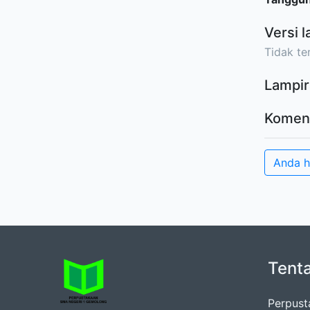
Versi l
Tidak ter
Lampir
Komen
Anda 
Tent
Perpus