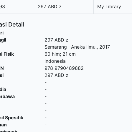
93
297 ABD z
My Library
si Detail
ri
-
gil
297 ABD z
t
Semarang
:
Aneka Ilmu
.,
2017
i Fisik
60 hlm; 21 cm
Indonesia
SN
978 9790489882
si
297 ABD z
-
dia
-
embawa
-
-
-
il Spesifik
-
aan
-
ngjawab