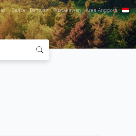
asi
Berita
Bantuan
Pustakawan
Area Anggota